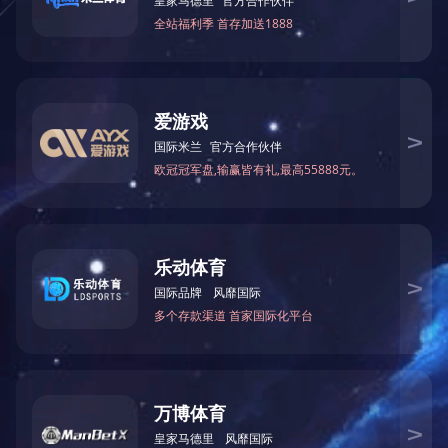
友情链接
爱体育（中国）
地址:
江西南昌市高新紫阳大道3088号（泰豪科技广场）B栋21楼
邮编：330096
电话：0791-88333598
邮箱：
ztha@tellhow.com
©2024 爱体育（中国） 版权所有
赣ICP备18008931号
赣公网安备 36010902000557号