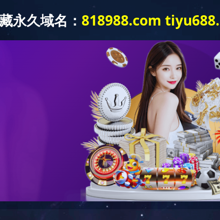
爱体育在线登录
关于我们
资质荣誉
典型
联系我们