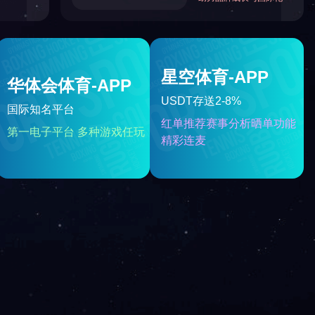
©2024 爱体育（中国） 版权所有
赣ICP备18008931号
赣公网安备 36010902000557号