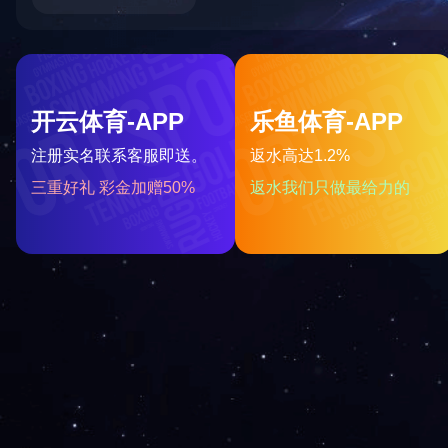
友情链接
爱体育（中国）
地址:
江西南昌市高新紫阳大道3088号（泰豪科技广场）B栋21楼
邮编：330096