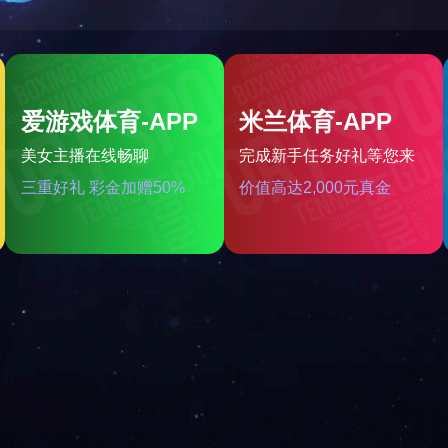
电话：0791-88333598
邮箱：
ztha@tellhow.com