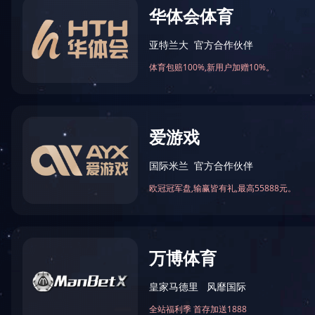
第十一届“
资质荣誉
资质证书
荣誉证书